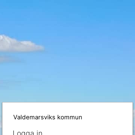
Valdemarsviks kommun
Logga in