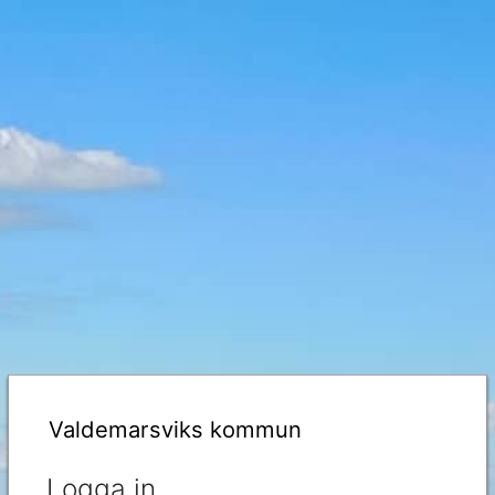
Valdemarsviks kommun
Logga in